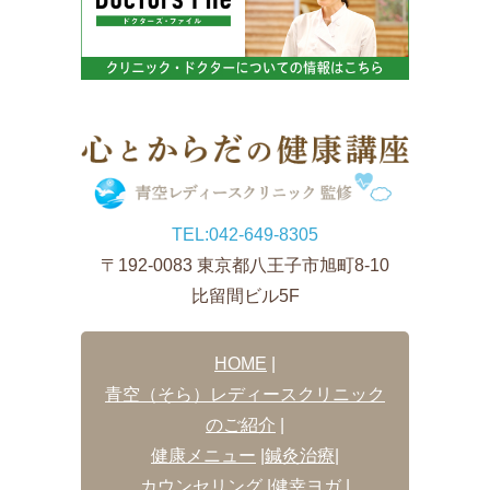
TEL:
042-649-8305
〒192-0083 東京都八王子市旭町8-10
比留間ビル5F
HOME
|
青空（そら）レディースクリニック
のご紹介
|
健康メニュー
|
鍼灸治療
|
カウンセリング
|
健幸ヨガ
|